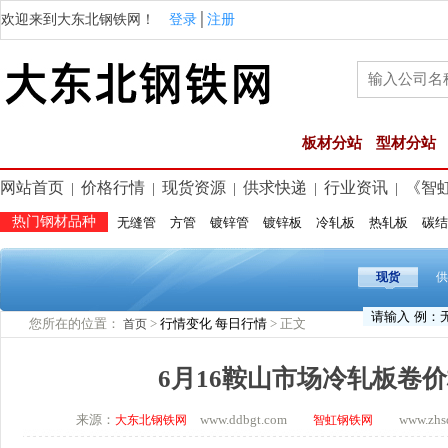
欢迎来到大东北钢铁网！
登录
│
注册
板材分站
型材分站
网站首页
价格行情
现货资源
供求快递
行业资讯
《智
|
|
|
|
|
热门钢材品种
无缝管
方管
镀锌管
镀锌板
冷轧板
热轧板
碳结
现货
供
您所在的位置：
>
行情变化
每日行情
> 正文
首页
6月16鞍山市场冷轧板卷
来源：
www.ddbgt.com
www.zhsq.
大东北钢铁网
智虹钢铁网