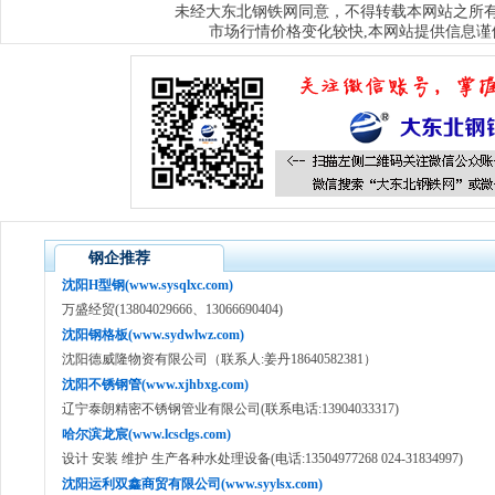
大东北钢铁网
未经
同意，不得转载本网站之所
市场行情价格变化较快,本网站提供信息谨
钢企推荐
沈阳H型钢(www.sysqlxc.com)
万盛经贸(13804029666、13066690404)
沈阳钢格板(www.sydwlwz.com)
沈阳德威隆物资有限公司（联系人:姜丹18640582381）
沈阳不锈钢管(www.xjhbxg.com)
辽宁泰朗精密不锈钢管业有限公司(联系电话:13904033317)
哈尔滨龙宸(www.lcsclgs.com)
设计 安装 维护 生产各种水处理设备(电话:13504977268 024-31834997)
沈阳运利双鑫商贸有限公司(www.syylsx.com)