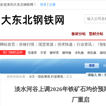
欢迎来到大东北钢铁网！
登录
│
注册
板材分站
型材分站
网站首页
价格行情
现货资源
供求快递
行业资讯
《智
|
|
|
|
|
热门钢材品种
无缝管
方管
镀锌管
镀锌板
冷轧板
热轧板
碳结
现货
供
您所在的位置：
>
综合资讯
行业资讯
> 正文
首页
淡水河谷上调2026年铁矿石均价预
厂重启