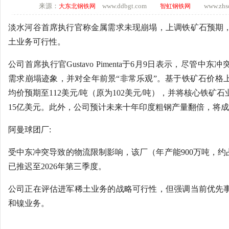
来源：
www.ddbgt.com
www.zhsq.
大东北钢铁网
智虹钢铁网
淡水河谷首席执行官称金属需求未现崩塌，上调铁矿石预期
土业务可行性。
公司首席执行官Gustavo Pimenta于6月9日表示，尽管
需求崩塌迹象，并对全年前景“非常乐观”。基于铁矿石价格上
均价预期至112美元/吨（原为102美元/吨），并将核心铁矿
15亿美元。此外，公司预计未来十年印度粗钢产量翻倍，将
阿曼球团厂:
受中东冲突导致的物流限制影响，该厂（年产能900万吨，约
已推迟至2026年第三季度。
公司正在评估进军稀土业务的战略可行性，但强调当前优先
和镍业务。