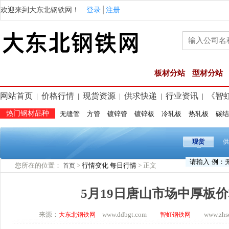
欢迎来到大东北钢铁网！
登录
│
注册
板材分站
型材分站
网站首页
价格行情
现货资源
供求快递
行业资讯
《智
|
|
|
|
|
热门钢材品种
无缝管
方管
镀锌管
镀锌板
冷轧板
热轧板
碳结
现货
供
您所在的位置：
>
行情变化
每日行情
> 正文
首页
5月19日唐山市场中厚板
来源：
www.ddbgt.com
www.zhsq.
大东北钢铁网
智虹钢铁网