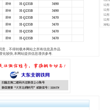
1月
现货供
H-Q235B
3490
通钢
12
13分
12
H-Q235B
3490
天
通钢
12
现货供
H-Q235B
3470
通钢
裂..
12
H-Q235B
3470
37分
通钢
冷轧
山
H-Q235B
3470
通钢
现货
H-Q235B
3470
通钢
1小时
舞
现货供
同意，不得转载本网站之所有信息及作品
变化较快,本网站提供信息谨供参考.
16小
河
现货供
18小
玖
现货供
19小
舞
现货供
板..
22小
天