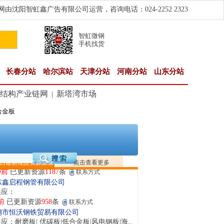
由沈阳智虹鑫广告有限公司运营，咨询电话：024-2252 2323
智虹微钢
手机找货
长春分站
哈尔滨站
天津分站
河南分站
山东分站
结构产业链网
新塔湾市场
|
合金板
南敬冶重工有限公司
应：锅炉容器板Q245R Q345R|国标国..
钟前
已更新资源
302
条
联系方式
津亿宇金属材料有限公司（曼内斯曼）
应：天津钢管|国产合金管|高压锅炉管|石油
日最新现货资源企业
点击查看更多
钟前
已更新资源
1187
条
联系方式
东鑫启程钢管有限公司
供应：
前
已更新资源
958
条
联系方式
钢市恒沃钢铁贸易有限公司
应：耐磨板| 优碳板|低合金板|风电钢板|海..