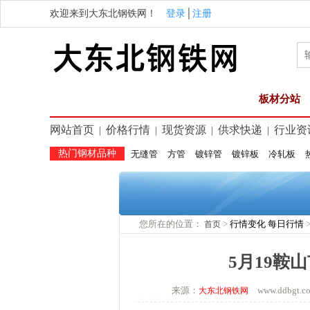
欢迎来到大东北钢铁网！
登录
│
注册
板材分站
网站首页
价格行情
现货资源
供求快递
行业资
|
|
|
|
热门钢材品种
无缝管
方管
镀锌管
镀锌板
冷轧板
您所在的位置：
>
行情变化
每日行情
首页
5月19鞍
来源：
www.ddbgt
大东北钢铁网