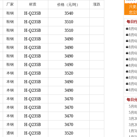
/
厂家
材质
涨跌
价格（元
吨）
16小
只要
河
您立
H-Q235B
3540
鞍钢
现货供
H-Q235B
3510
鞍钢
每日
18小
8月
玖
H-Q235B
3510
鞍钢
8月
现货供
H-Q235B
3490
鞍钢
8月
19小
H-Q235B
3490
8月
鞍钢
舞
8月
现货供
H-Q235B
3490
鞍钢
板..
8月
H-Q235B
3490
鞍钢
22小
8月
天
8月
H-Q235B
3520
本钢
现货
8月
H-Q235B
3490
本钢
管、耐
8月
23小
H-Q235B
3490
8月
本钢
天
H-Q235B
3470
本钢
每日
现货供
5月
H-Q235B
3470
1天前
本钢
5月
安
H-Q235B
3470
本钢
3月
现货供
H-Q235B
3470
本钢
3月
1天前
1月
河
H-Q235B
3520
通钢