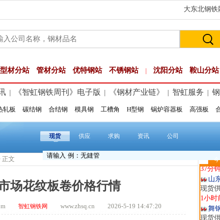
大东北钢铁网
型材分站
管材分站
优特钢站
不锈钢站
沈阳分站
鞍山分站
|
讯
《智虹钢铁周刊》电子版
《钢材产业链》
智虹服务
钢
|
|
|
|
热轧板
碳结钢
合结钢
模具钢
工槽角
H型钢
锅炉容器板
高强板
河
现货供
13分
现货
供应
求购
资讯
公司
天
现货供
> 正文
裂..
今
37分
山
山市场花纹板卷价格行情
现货
1小时
.com
www.zhsq.cn 2026-5-19 14:47:20
智虹钢铁网
舞
现货供