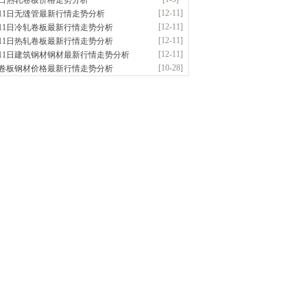
5日热轧卷板价格走势分析
应：锅炉容器板Q245R Q345R|国标国..
[12-11]
月11日无缝管最新行情走势分析
钟前
已更新资源
302
条
联系方式
[12-11]
月11日冷轧卷板最新行情走势分析
津亿宇金属材料有限公司（曼内斯曼）
[12-11]
月11日热轧卷板最新行情走势分析
应：天津钢管|国产合金管|高压锅炉管|石油
[12-11]
月11日建筑钢材钢材最新行情走势分析
钟前
已更新资源
1187
条
联系方式
[10-28]
卷板钢材价格最新行情走势分析
东鑫启程钢管有限公司
供应：
前
已更新资源
958
条
联系方式
钢市恒沃钢铁贸易有限公司
应：耐磨板| 优碳板|低合金板|风电钢板|海..
时前
已更新资源
483
条
联系方式
南省智帅实业有限公司
应：特厚钢板|耐磨钢|容器板|
时前
已更新资源
1042
条
联系方式
隆晟钢管制造有限公司
应：无缝管|合金管|圆钢|精密光亮管|马氏体..
时前
已更新资源
419
条
联系方式
钢市盛隆物资有限公司
应：中低温锅炉容器板|中厚板|耐磨板|高强
时前
已更新资源
21
条
联系方式
津宝仓腾飞钢管销售有限公司