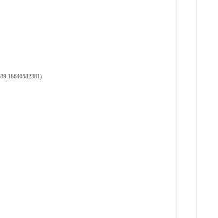
现货
管、耐
23小
天
现货供
1天前
安
现货供
18640582381)
1天前