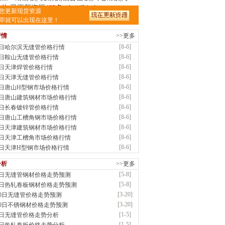
时前
已更新资源
483
条
联系方式
您更新现货资源
南省智帅实业有限公司
即就可以出现在这里！
应：特厚钢板|耐磨钢|容器板|
行情
>>更多
时前
已更新资源
1042
条
联系方式
[8-6]
6日哈尔滨无缝管价格行情
隆晟钢管制造有限公司
[8-6]
6日鞍山无缝管价格行情
应：无缝管|合金管|圆钢|精密光亮管|马氏体..
[8-6]
6日天津焊管价格行情
时前
已更新资源
419
条
联系方式
[8-6]
6日天津无缝管价格行情
钢市盛隆物资有限公司
[8-6]
6日唐山H型钢市场价格行情
应：中低温锅炉容器板|中厚板|耐磨板|高强
[8-6]
6日唐山建筑钢材市场价格行情
时前
已更新资源
21
条
联系方式
[8-6]
6日长春镀锌管价格行情
津宝仓腾飞钢管销售有限公司
[8-6]
6日唐山工槽角钢市场价格行情
供应：输送流体管、高压锅炉管、化肥专用
[8-6]
6日天津建筑钢材市场价格行情
低..
[8-6]
6日天津工槽角市场价格行情
时前
已更新资源
875
条
联系方式
[8-6]
6日天津H型钢市场价格行情
津市辰建商贸有限公司
分析
>>更多
应：不锈方管| 热扩无缝管| 方矩管
[5-8]
8日无缝管钢材价格走势预测
已更新资源
1280
条
联系方式
[5-8]
8日热轧卷板钢材价格走势预测
阳市润兴商贸有限公司
[3-20]
20日无缝管价格走势预测
应：低合金板|高强度板|Z向板|
[3-20]
20日不锈钢材价格走势预测
已更新资源
254
条
联系方式
[1-5]
5日无缝管价格走势分析
南敬冶重工有限公司
[1-5]