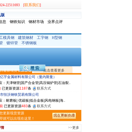
联系我们
-22511693 [
]
晟钢管制造有限公司
：无缝管|合金管|圆钢|精密光亮管|马氏体..
机版
前
已更新资源
419
条
联系方式
信息
钢铁知识
钢材市场
业界点评
市润兴商贸有限公司
应：低合金板|高强度板|Z向板|
前
已更新资源
254
条
联系方式
工模具钢
建筑钢材
工字钢
H型钢
鑫启程钢管有限公司
管
镀锌管
不锈钢板
应：
前
已更新资源
958
条
联系方式
敬冶重工有限公司
：锅炉容器板Q245R Q345R|国标国..
日最新现货资源企业
点击查看更多
前
已更新资源
302
条
联系方式
亿宇金属材料有限公司（曼内斯曼）
应：天津钢管|国产合金管|高压锅炉管|石油裂..
前
已更新资源
1187
条
联系方式
市恒沃钢铁贸易有限公司
：耐磨板| 优碳板|低合金板|风电钢板|海..
前
已更新资源
483
条
联系方式
省智帅实业有限公司
您更新现货资源
应：特厚钢板|耐磨钢|容器板|
即就可以出现在这里！
已更新资源
1042
条
联系方式
行情
>>更多
市盛隆物资有限公司