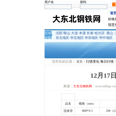
用户名
密码
首
价格
现货
沈阳
鞍山
大连
本溪
长春
哈尔滨
唐山
区域
·
·
·
·
·
·
·
价格
东北地区
华北地区
华东地区
华中地区
·
·
·
您所在的位置：
>
行情变化
每日行情
首页
12月1
来源：
www.ddbgt
大东北钢铁网
品名
规格（
mm
）
流体管
Ф
89*4.5
20#
（
G