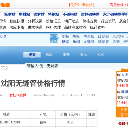
免费注册会员
[
]
客服热线：024
玖隆
现货供应
页
板材站
型材站
管材站
特钢站
不锈钢站
吉林钢铁网
东北钢铁网手
1小时
行情
智虹快报
分析决策
价格汇总
钢厂动态
价格走势
行业资讯
展会
安阳
资源
供应专版
供求快递
钢厂代理
品牌商家推荐
统计资料
现货供
2小时
天津
冷板
热板
中厚板
碳结钢
合结钢
热门
山东
价格
槽钢
角钢
无缝管
螺旋管
方管
焊
现货供
2小时
现货
供应
求购
资讯
公司
河南
现货供应
> 正文
今
7小时
天津
现货供
7日沈阳无缝管价格行情
7小时
舞钢
.com
www.zhsq.cn 2025-12-17 16:38:00
智虹钢铁网
现货供应
23小时
河南
只要
材质
产地
价格（元
/
吨）
涨跌
现货供
您立
1天前
B/T8163-2018
）
鞍钢
4120
-
每日
舞钢