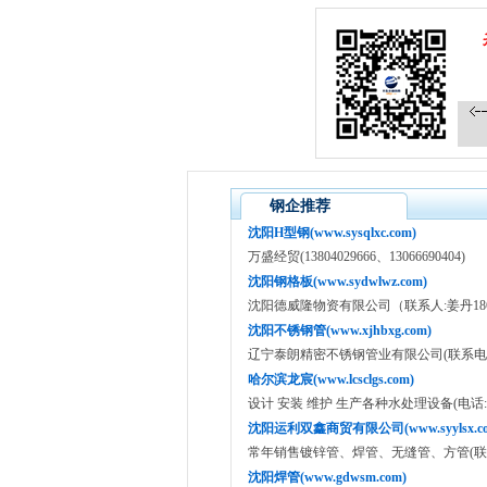
钢企推荐
沈阳H型钢(www.sysqlxc.com)
万盛经贸(13804029666、13066690404)
沈阳钢格板(www.sydwlwz.com)
沈阳德威隆物资有限公司（联系人:姜丹18640
沈阳不锈钢管(www.xjhbxg.com)
辽宁泰朗精密不锈钢管业有限公司(联系电话:13
哈尔滨龙宸(www.lcsclgs.com)
设计 安装 维护 生产各种水处理设备(电话:135049
沈阳运利双鑫商贸有限公司(www.syylsx.co
常年销售镀锌管、焊管、无缝管、方管(联系人：
沈阳焊管(www.gdwsm.com)