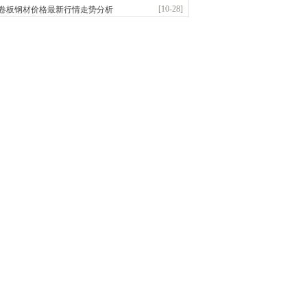
前
已更新资源
1187
条
联系方式
[10-28]
卷板钢材价格最新行情走势分析
市恒沃钢铁贸易有限公司
：耐磨板| 优碳板|低合金板|风电钢板|海..
前
已更新资源
483
条
联系方式
省智帅实业有限公司
应：特厚钢板|耐磨钢|容器板|
已更新资源
1042
条
联系方式
市盛隆物资有限公司
应：中低温锅炉容器板|中厚板|耐磨板|高强板..
已更新资源
21
条
联系方式
宝仓腾飞钢管销售有限公司
应：输送流体管、高压锅炉管、化肥专用管、耐低..
已更新资源
875
条
联系方式
市辰建商贸有限公司
应：不锈方管| 热扩无缝管| 方矩管
已更新资源
1280
条
联系方式