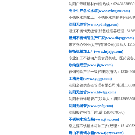
沈阳广帝旺钢材(销售热线：024-31838939 15
专业生产各式水箱(www.sybxgsxc.com)
不锈钢水箱加工、不锈钢水箱销售(张经理：151
沈阳无缝管(www.xydwfgg.com)
浙江不锈钢无缝管(销售经理姜经理 151585334
温州不锈钢管生产厂家(www.dfqxgy.com)
东方齐心钢业(辽宁)有限公司(联系人:151585
恒拓机械加工厂(www.htjxjgc.com)
专业加工不锈钢产品食品机械、医药设备、化工设
欧纳森经贸(www.jlgtw.com)
鞍钢纯铁产品一级代理商(电话：133042065
工槽角钢(www.syqggt.com)
沈阳全钢供应链管理有限公司(电话:1335886
沈阳无缝管(www.htwlgg.com)
沈阳市镀锌钢管厂(联系人：胡洋13998898
沈阳无缝管(www.sysfg.com)
沈阳镀锌钢管厂(电话:15804070576)
不锈钢水箱安装(www.jtwz.com)
泉之源不锈钢水箱加工(张经理：151400520
唐山不锈钢水箱(www.tjqzysx.com)