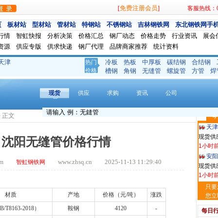
免费注册会员
[
]
客服热线：024
页
板材站
型材站
管材站
特钢站
不锈钢站
吉林钢铁网
东北钢铁网手
行情
智虹快报
分析决策
价格汇总
钢厂动态
价格走势
行业资讯
展会
资源
供应专版
供求快递
钢厂代理
品牌商家推荐
统计资料
天津
冷板
热板
中厚板
碳结钢
合结钢
热门
天津
价格
槽钢
角钢
无缝管
螺旋管
方管
焊
现货供
50分钟
现货
供应
求购
资讯
公司
河南
现货供应
> 正文
今
1小时
天津
现货供
3日沈阳无缝管价格行情
1小时
安阳
.com
www.zhsq.cn 2025-11-13 11:29:40
智虹钢铁网
现货供
1小时
沈阳
只要
材质
产地
价格（元
/
吨）
涨跌
现货供
您立
2小时
B/T8163-2018
）
鞍钢
4120
-
每日
天津