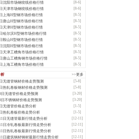
[8-6]
6日沈阳市场钢绞线价格行情
应：德国蒂森克虏伯耐磨板|容器板|低温\美标..
[8-6]
6日天津市场钢绞线价格行情
前
已更新资源
1369
条
联系方式
[8-5]
5日上海H型钢市场价格行情
金锴盛商贸有限公司
[8-5]
5日唐山H型钢市场价格行情
应：主营：建筑材料、螺纹钢、盘螺、盘圆
[8-5]
5日天津H型钢市场价格行情
前
已更新资源
12
条
联系方式
[8-5]
5日哈尔滨H型钢市场价格行情
市丰硕伟业钢铁贸易有限公司
[8-5]
5日鞍山H型钢市场价格行情
应：无缝管|高压锅炉管|低中压锅炉管
[8-5]
5日沈阳H型钢市场价格行情
前
已更新资源
833
条
联系方式
[8-5]
5日天津工槽角市场价格行情
永奥金属制品有限公司
[8-5]
5日唐山工槽角钢市场价格行情
应：钢材批发加工
[8-5]
5日上海工槽角市场价格行情
前
已更新资源
914
条
联系方式
市江洲商贸有限公司
分析
>>更多
应：锅炉容器板、低合金板、高强耐磨板
[5-8]
8日无缝管钢材价格走势预测
前
已更新资源
404
条
联系方式
[5-8]
8日热轧卷板钢材价格走势预测
宝仓腾飞钢管销售有限公司
[3-20]
20日无缝管价格走势预测
应：输送流体管、高压锅炉管、化肥专用管、耐低..
[3-20]
20日不锈钢材价格走势预测
前
已更新资源
875
条
联系方式
[1-5]
5日无缝管价格走势分析
敬冶重工有限公司
[1-5]
5日热轧卷板价格走势分析
：锅炉容器板Q245R Q345R|国标国..
[12-11]
月11日无缝管最新行情走势分析
前
已更新资源
302
条
联系方式
[12-11]
月11日冷轧卷板最新行情走势分析
市辰建商贸有限公司
[12-11]
月11日热轧卷板最新行情走势分析
应：不锈方管| 热扩无缝管| 方矩管
[12-11]
月11日建筑钢材钢材最新行情走势分析