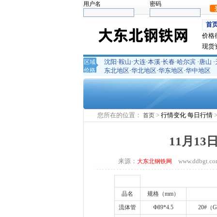
用户名
密码
首
价格
现货
沈阳
鞍山
大连
本溪
长春
哈尔滨
唐山
区域
·
·
·
·
·
·
·
价格
东北地区
华北地区
华东地区
华中地区
·
·
·
您所在的位置：
>
行情变化
每日行情
首页
11月1
来源：
www.ddbgt
大东北钢铁网
品名
规格（
mm
）
流体管
Ф
89*4.5
20#
（
G