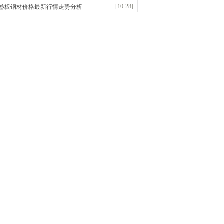
前
已更新资源
1280
条
联系方式
[10-28]
卷板钢材价格最新行情走势分析
市润兴商贸有限公司
应：低合金板|高强度板|Z向板|
前
已更新资源
254
条
联系方式
嘉之诺贸易有限公司
应：镀锌卷/板、首钢酸洗板、冷轧板、高强钢板
前
已更新资源
15
条
联系方式
益硕隆钢铁贸易有限公司
应：德国蒂森克虏伯耐磨板|容器板|低温\美标..
前
已更新资源
1369
条
联系方式
金锴盛商贸有限公司
应：主营：建筑材料、螺纹钢、盘螺、盘圆
前
已更新资源
12
条
联系方式
市丰硕伟业钢铁贸易有限公司
应：无缝管|高压锅炉管|低中压锅炉管
前
已更新资源
833
条
联系方式
永奥金属制品有限公司
应：钢材批发加工
前
已更新资源
914
条
联系方式
市江洲商贸有限公司
应：锅炉容器板、低合金板、高强耐磨板
前
已更新资源
404
条
联系方式