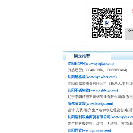
钢企推荐
沈阳H型钢(www.sysqlxc.com)
万盛经贸(13804029666、13066690404)
沈阳钢格板(www.sydwlwz.com)
沈阳德威隆物资有限公司（联系人:姜丹18640
沈阳不锈钢管(www.xjhbxg.com)
辽宁泰朗精密不锈钢管业有限公司(联系电话:13
哈尔滨龙宸(www.lcsclgs.com)
设计 安装 维护 生产各种水处理设备(电话:135049
沈阳运利双鑫商贸有限公司(www.syylsx.co
常年销售镀锌管、焊管、无缝管、方管(联系人：
沈阳焊管(www.gdwsm.com)