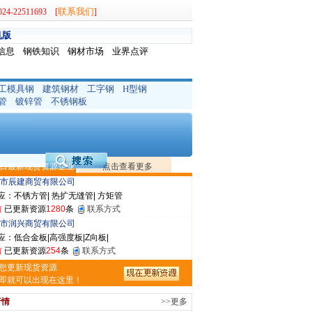
联系我们
-22511693 [
]
机版
信息
钢铁知识
钢材市场
业界点评
工模具钢
建筑钢材
工字钢
H型钢
宝仓腾飞钢管销售有限公司
管
镀锌管
不锈钢板
应：输送流体管、高压锅炉管、化肥专用管、耐低..
前
已更新资源
875
条
联系方式
敬冶重工有限公司
：锅炉容器板Q245R Q345R|国标国..
日最新现货资源企业
点击查看更多
前
已更新资源
302
条
联系方式
市辰建商贸有限公司
应：不锈方管| 热扩无缝管| 方矩管
前
已更新资源
1280
条
联系方式
市润兴商贸有限公司
应：低合金板|高强度板|Z向板|
前
已更新资源
254
条
联系方式
嘉之诺贸易有限公司
您更新现货资源
应：镀锌卷/板、首钢酸洗板、冷轧板、高强钢板
即就可以出现在这里！
前
已更新资源
15
条
联系方式
行情
>>更多
益硕隆钢铁贸易有限公司