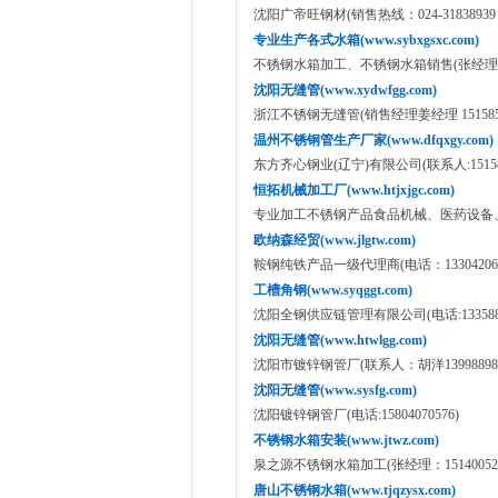
沈阳广帝旺钢材(销售热线：024-31838939 15
专业生产各式水箱(www.sybxgsxc.com)
不锈钢水箱加工、不锈钢水箱销售(张经理：151
沈阳无缝管(www.xydwfgg.com)
浙江不锈钢无缝管(销售经理姜经理 151585334
温州不锈钢管生产厂家(www.dfqxgy.com)
东方齐心钢业(辽宁)有限公司(联系人:151585
恒拓机械加工厂(www.htjxjgc.com)
专业加工不锈钢产品食品机械、医药设备、化工设
欧纳森经贸(www.jlgtw.com)
鞍钢纯铁产品一级代理商(电话：133042065
工槽角钢(www.syqggt.com)
沈阳全钢供应链管理有限公司(电话:1335886
沈阳无缝管(www.htwlgg.com)
沈阳市镀锌钢管厂(联系人：胡洋13998898
沈阳无缝管(www.sysfg.com)
沈阳镀锌钢管厂(电话:15804070576)
不锈钢水箱安装(www.jtwz.com)
泉之源不锈钢水箱加工(张经理：151400520
唐山不锈钢水箱(www.tjqzysx.com)