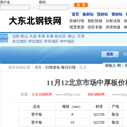
用户名
密码
首页
板材站
型材站
管材站
价格行情
智虹快报
分析决策
现货资源
供应专版
供求快递
沈阳
鞍山
大连
本溪
长春
哈尔滨
唐山
天津
区域
·
·
·
·
·
·
·
价格
东北地区
华北地区
华东地区
华中地区
·
·
·
现货
供
您所在的位置：
>
行情变化
每日行情
> 正文
首页
11月12北京市场中厚板
来源：
www.ddbgt.com
www.zhsq.c
大东北钢铁网
智虹钢铁网
品名
规格（
mm
）
材质
产地
普中板
8
Q235B
敬业
普中板
10
Q235B
敬业