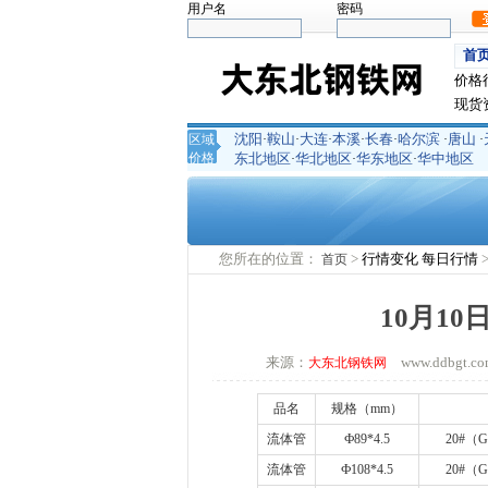
用户名
密码
首
价格
现货
沈阳
鞍山
大连
本溪
长春
哈尔滨
唐山
区域
·
·
·
·
·
·
·
价格
东北地区
华北地区
华东地区
华中地区
·
·
·
您所在的位置：
>
行情变化
每日行情
首页
10月1
来源：
www.ddbgt
大东北钢铁网
品名
规格（
mm
）
流体管
Ф
89*4.5
20#
（
G
流体管
Ф
108*4.5
20#
（
G