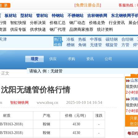
免费注册会员
[
]
客服热线：024
页
板材站
型材站
管材站
特钢站
不锈钢站
吉林钢铁网
东北钢铁网手
行情
智虹快报
分析决策
价格汇总
钢厂动态
价格走势
行业资讯
展会
资源
供应专版
供求快递
钢厂代理
品牌商家推荐
统计资料
天津
冷板
热板
中厚板
碳结钢
合结钢
热门
玖隆
价格
槽钢
角钢
无缝管
螺旋管
方管
焊
现货供应
1小时
现货
供应
求购
资讯
公司
安阳
现货供
> 正文
今
2小时
山东
现货供
0日沈阳无缝管价格行情
2小时
河南
.com
www.zhsq.cn 2025-10-10 14:16:54
智虹钢铁网
现货供应
7小时
材质
产地
价格（元
/
吨）
涨跌
天津
只要
现货供
您立
B/T8163-2018
）
鞍钢
4130
-
7小时
B/T8163-2018
）
鞍钢
4130
-
每日
舞钢