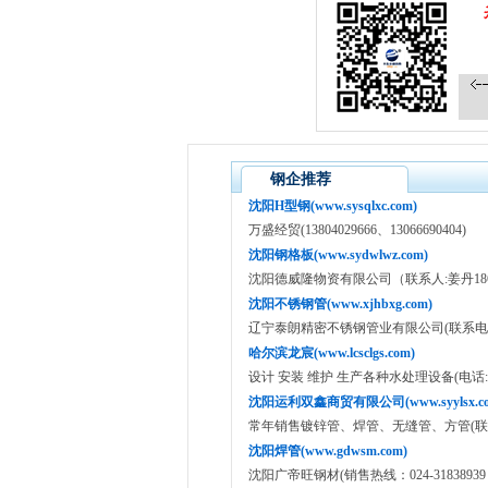
钢企推荐
沈阳H型钢(www.sysqlxc.com)
万盛经贸(13804029666、13066690404)
沈阳钢格板(www.sydwlwz.com)
沈阳德威隆物资有限公司（联系人:姜丹18640
沈阳不锈钢管(www.xjhbxg.com)
辽宁泰朗精密不锈钢管业有限公司(联系电话:13
哈尔滨龙宸(www.lcsclgs.com)
设计 安装 维护 生产各种水处理设备(电话:135049
沈阳运利双鑫商贸有限公司(www.syylsx.co
常年销售镀锌管、焊管、无缝管、方管(联系人：
沈阳焊管(www.gdwsm.com)
沈阳广帝旺钢材(销售热线：024-31838939 15