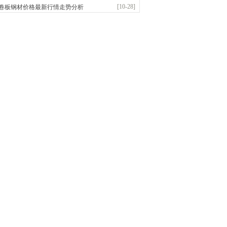
前
已更新资源
958
条
联系方式
[10-28]
卷板钢材价格最新行情走势分析
敬冶重工有限公司
：锅炉容器板Q245R Q345R|国标国..
前
已更新资源
302
条
联系方式
亿宇金属材料有限公司（曼内斯曼）
应：天津钢管|国产合金管|高压锅炉管|石油裂..
前
已更新资源
1187
条
联系方式
市恒沃钢铁贸易有限公司
：耐磨板| 优碳板|低合金板|风电钢板|海..
前
已更新资源
483
条
联系方式
省智帅实业有限公司
应：特厚钢板|耐磨钢|容器板|
已更新资源
1042
条
联系方式
市盛隆物资有限公司
应：中低温锅炉容器板|中厚板|耐磨板|高强板..
已更新资源
21
条
联系方式
宝仓腾飞钢管销售有限公司
应：输送流体管、高压锅炉管、化肥专用管、耐低..
已更新资源
875
条
联系方式
市辰建商贸有限公司
应：不锈方管| 热扩无缝管| 方矩管
已更新资源
1280
条
联系方式