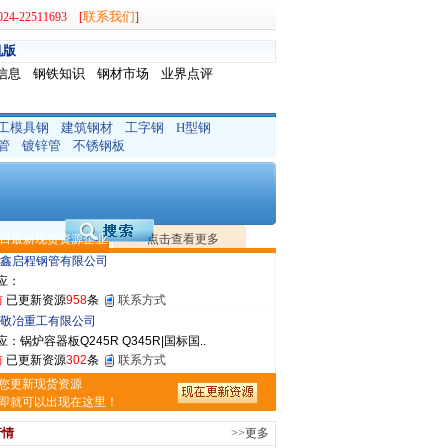
联系我们
-22511693 [
]
机版
信息
钢铁知识
钢材市场
业界点评
工模具钢
建筑钢材
工字钢
H型钢
晟钢管制造有限公司
管
镀锌管
不锈钢板
：无缝管|合金管|圆钢|精密光亮管|马氏体..
前
已更新资源
419
条
联系方式
市润兴商贸有限公司
应：低合金板|高强度板|Z向板|
日最新现货资源企业
点击查看更多
前
已更新资源
254
条
联系方式
鑫启程钢管有限公司
应：
前
已更新资源
958
条
联系方式
敬冶重工有限公司
：锅炉容器板Q245R Q345R|国标国..
前
已更新资源
302
条
联系方式
亿宇金属材料有限公司（曼内斯曼）
您更新现货资源
应：天津钢管|国产合金管|高压锅炉管|石油裂..
即就可以出现在这里！
前
已更新资源
1187
条
联系方式
行情
>>更多
市恒沃钢铁贸易有限公司