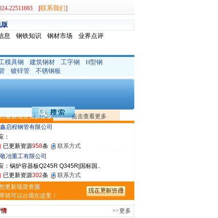
联系我们
-22511693 [
]
机版
信息
钢铁知识
钢材市场
业界点评
工模具钢
建筑钢材
工字钢
H型钢
晟钢管制造有限公司
管
镀锌管
不锈钢板
：无缝管|合金管|圆钢|精密光亮管|马氏体..
前
已更新资源
419
条
联系方式
市润兴商贸有限公司
应：低合金板|高强度板|Z向板|
日最新现货资源企业
点击查看更多
前
已更新资源
254
条
联系方式
鑫启程钢管有限公司
应：
前
已更新资源
958
条
联系方式
敬冶重工有限公司
：锅炉容器板Q245R Q345R|国标国..
前
已更新资源
302
条
联系方式
亿宇金属材料有限公司（曼内斯曼）
您更新现货资源
应：天津钢管|国产合金管|高压锅炉管|石油裂..
即就可以出现在这里！
前
已更新资源
1187
条
联系方式
行情
>>更多
市恒沃钢铁贸易有限公司