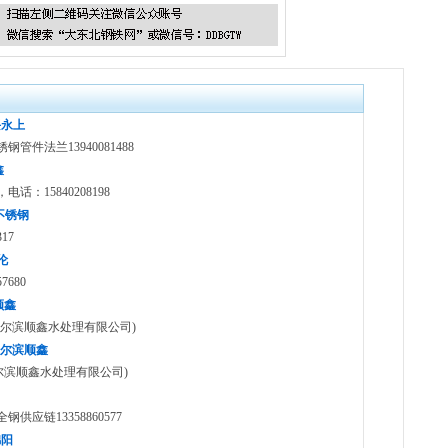
兴永上
件法兰13940081488
鑫
15840208198
密不锈钢
17
伦
680
顺鑫
尔滨顺鑫水处理有限公司)
)哈尔滨顺鑫
(哈尔滨顺鑫水处理有限公司)
应链13358860577
锦阳