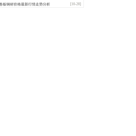
前
已更新资源
958
条
联系方式
[10-28]
卷板钢材价格最新行情走势分析
敬冶重工有限公司
：锅炉容器板Q245R Q345R|国标国..
前
已更新资源
302
条
联系方式
亿宇金属材料有限公司（曼内斯曼）
应：天津钢管|国产合金管|高压锅炉管|石油裂..
前
已更新资源
1187
条
联系方式
市恒沃钢铁贸易有限公司
：耐磨板| 优碳板|低合金板|风电钢板|海..
前
已更新资源
483
条
联系方式
省智帅实业有限公司
应：特厚钢板|耐磨钢|容器板|
已更新资源
1042
条
联系方式
市盛隆物资有限公司
应：中低温锅炉容器板|中厚板|耐磨板|高强板..
已更新资源
21
条
联系方式
宝仓腾飞钢管销售有限公司
应：输送流体管、高压锅炉管、化肥专用管、耐低..
已更新资源
875
条
联系方式
市辰建商贸有限公司
应：不锈方管| 热扩无缝管| 方矩管
已更新资源
1280
条
联系方式