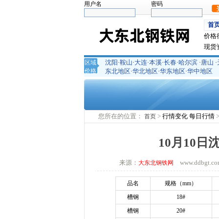
用户名
密码
首
价格
现货
沈阳
鞍山
大连
本溪
长春
哈尔滨
唐山
区域
·
·
·
·
·
·
·
价格
东北地区
华北地区
华东地区
华中地区
·
·
·
您所在的位置：
>
行情变化
每日行情
首页
10月10
来源：
www.ddbgt
大东北钢铁网
品名
规格（
mm）
槽钢
18#
槽钢
20#