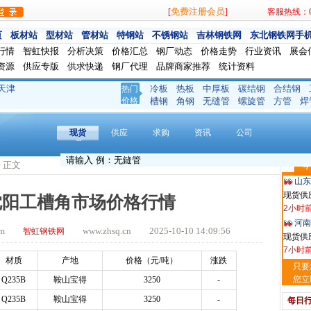
免费注册会员
[
]
客服热线：024
页
板材站
型材站
管材站
特钢站
不锈钢站
吉林钢铁网
东北钢铁网手
行情
智虹快报
分析决策
价格汇总
钢厂动态
价格走势
行业资讯
展会
资源
供应专版
供求快递
钢厂代理
品牌商家推荐
统计资料
天津
冷板
热板
中厚板
碳结钢
合结钢
热门
玖隆
价格
槽钢
角钢
无缝管
螺旋管
方管
焊
现货供应
1小时
现货
供应
求购
资讯
公司
安阳
现货供
> 正文
今
2小时
山东
现货供
日沈阳工槽角市场价格行情
2小时
河南
.com
www.zhsq.cn 2025-10-10 14:09:56
智虹钢铁网
现货供应
7小时
材质
产地
价格（元
/吨）
涨跌
天津
只要
现货供
您立
Q235B
鞍山宝得
3250
-
7小时
Q235B
鞍山宝得
3250
-
每日
舞钢